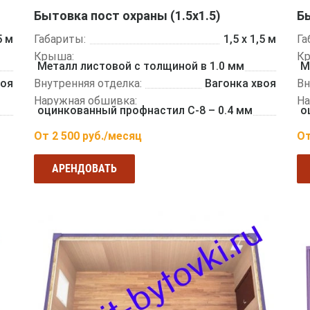
Бытовка пост охраны (1.5х1.5)
Бы
5 м
Габариты:
1,5 х 1,5 м
Га
Крыша:
К
Металл листовой с толщиной в 1.0 мм
М
воя
Внутренняя отделка:
Вагонка хвоя
Вн
Наружная обшивка:
На
оцинкованный профнастил С-8 – 0.4 мм
о
От
2 500
руб./месяц
О
АРЕНДОВАТЬ