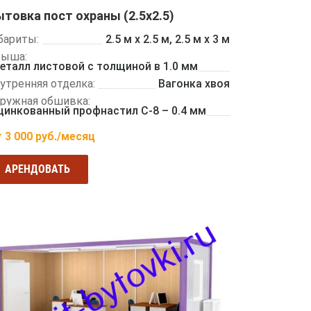
товка пост охраны (2.5х2.5)
бариты:
2.5 м x 2.5 м, 2.5 м x 3 м
рыша:
еталл листовой с толщиной в 1.0 мм
утренняя отделка:
Вагонка хвоя
ружная обшивка:
цинкованный профнастил С-8 – 0.4 мм
т
3 000
руб./месяц
АРЕНДОВАТЬ