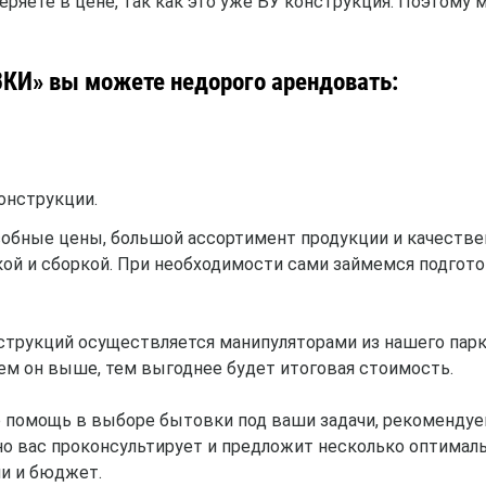
теряете в цене, так как это уже БУ конструкция. Поэтому
И» вы можете недорого арендовать:
онструкции.
обные цены, большой ассортимент продукции и качеств
ой и сборкой. При необходимости сами займемся подгот
струкций осуществляется манипуляторами из нашего парк
ем он выше, тем выгоднее будет итоговая стоимость.
бо помощь в выборе бытовки под ваши задачи, рекоменду
 вас проконсультирует и предложит несколько оптимал
ии и бюджет.