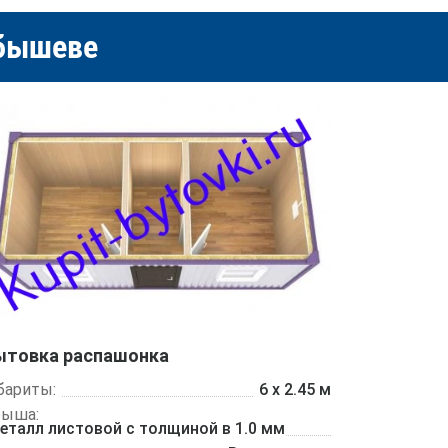
йбышеве
ытовка распашонка
бариты:
6 х 2.45 м
рыша:
еталл листовой с толщиной в 1.0 мм