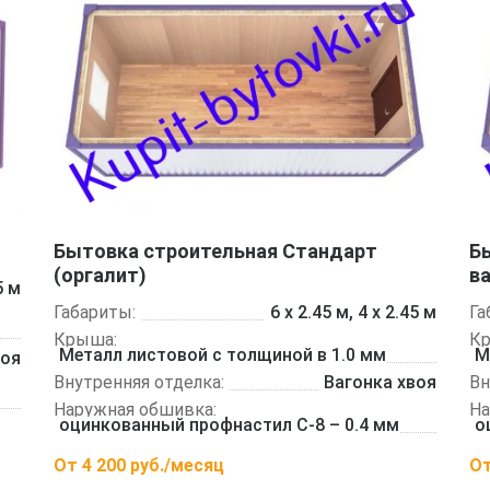
Бытовка строительная Стандарт
Б
(оргалит)
ва
5 м
Габариты:
6 х 2.45 м, 4 х 2.45 м
Га
Крыша:
К
Металл листовой с толщиной в 1.0 мм
М
воя
Внутренняя отделка:
Вагонка хвоя
Вн
Наружная обшивка:
На
оцинкованный профнастил С-8 – 0.4 мм
о
От
4 200
руб./месяц
О