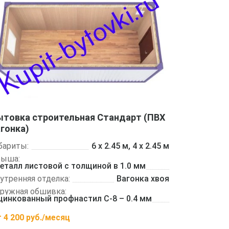
ытовка строительная Стандарт (ПВХ
гонка)
бариты:
6 х 2.45 м, 4 х 2.45 м
рыша:
еталл листовой с толщиной в 1.0 мм
утренняя отделка:
Вагонка хвоя
ружная обшивка:
цинкованный профнастил С-8 – 0.4 мм
т
4 200
руб./месяц