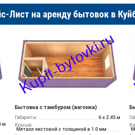
с-Лист на аренду бытовок в Ку
Бытовка с тамбуром (вагонка)
Б
Габариты:
6 х 2.45 м
Га
5 м
Крыша:
К
Металл листовой с толщиной в 1.0 мм
М