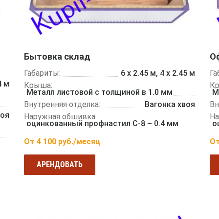
Бытовка склад
О
Габариты:
6 х 2.45 м, 4 х 2.45 м
Га
4 м
Крыша:
К
Металл листовой с толщиной в 1.0 мм
М
Внутренняя отделка:
Вагонка хвоя
Вн
воя
Наружная обшивка:
На
оцинкованный профнастил С-8 – 0.4 мм
о
От
4 100
руб./месяц
О
АРЕНДОВАТЬ