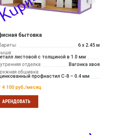
фисная бытовка
бариты:
6 х 2.45 м
рыша:
еталл листовой с толщиной в 1.0 мм
утренняя отделка:
Вагонка хвоя
ружная обшивка:
цинкованный профнастил С-8 – 0.4 мм
т
4 100
руб./месяц
АРЕНДОВАТЬ