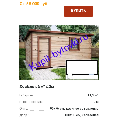
От
56 000
руб.
КУПИТЬ
Хозблок 5м*2,3м
Габариты:
11,5 м²
Высота потолка:
2 м
Окно:
90х76 см, двойное остекление
Дверь:
180х80 см, каркасная