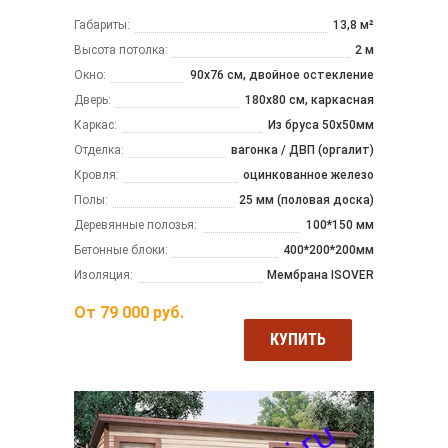
Габариты:
13,8 м²
Высота потолка:
2 м
Окно:
90х76 см, двойное остекление
Дверь:
180х80 см, каркасная
Каркас:
Из бруса 50x50мм
Отделка:
вагонка / ДВП (оргалит)
Кровля:
оцинкованное железо
Полы:
25 мм (половая доска)
Деревянные полозья:
100*150 мм
Бетонные блоки:
400*200*200мм
Изоляция:
Мембрана ISOVER
От
79 000
руб.
КУПИТЬ