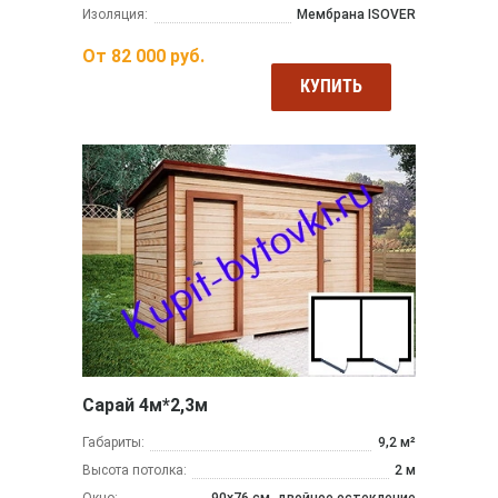
Изоляция:
Мембрана ISOVER
От
82 000
руб.
КУПИТЬ
Сарай 4м*2,3м
Габариты:
9,2 м²
Высота потолка:
2 м
Окно:
90х76 см, двойное остекление