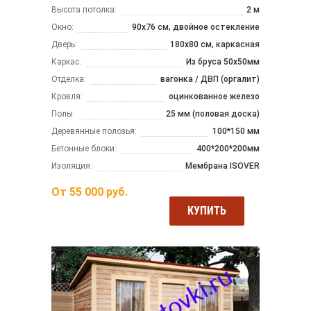
Высота потолка:
2 м
Окно:
90х76 см, двойное остекление
Дверь:
180х80 см, каркасная
Каркас:
Из бруса 50x50мм
Отделка:
вагонка / ДВП (оргалит)
Кровля:
оцинкованное железо
Полы:
25 мм (половая доска)
Деревянные полозья:
100*150 мм
Бетонные блоки:
400*200*200мм
Изоляция:
Мембрана ISOVER
От
55 000
руб.
КУПИТЬ