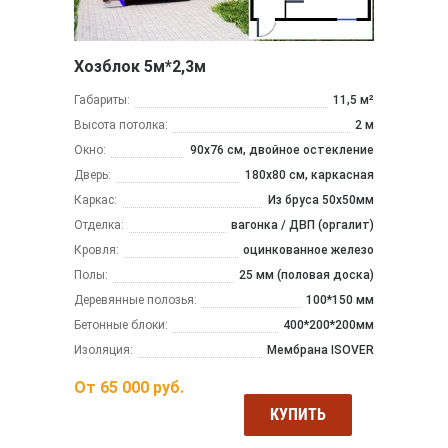
Хозблок 5м*2,3м
Габариты:
11,5 м²
Высота потолка:
2 м
Окно:
90х76 см, двойное остекление
Дверь:
180х80 см, каркасная
Каркас:
Из бруса 50x50мм
Отделка:
вагонка / ДВП (оргалит)
Кровля:
оцинкованное железо
Полы:
25 мм (половая доска)
Деревянные полозья:
100*150 мм
Бетонные блоки:
400*200*200мм
Изоляция:
Мембрана ISOVER
От
65 000
руб.
КУПИТЬ