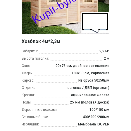
Хозблок 4м*2,3м
Габариты:
9,2 м²
Высота потолка:
2 м
Окно:
90х76 см, двойное остекление
Дверь:
180х80 см, каркасная
Каркас:
Из бруса 50x50мм
Отделка:
вагонка / ДВП (оргалит)
Кровля:
оцинкованное железо
Полы:
25 мм (половая доска)
Деревянные полозья:
100*150 мм
Бетонные блоки:
400*200*200мм
Изоляция:
Мембрана ISOVER