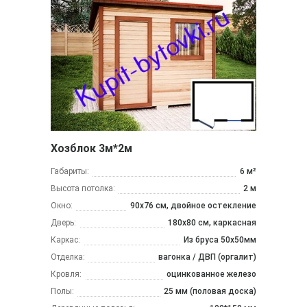
Хозблок 3м*2м
Габариты:
6 м²
Высота потолка:
2 м
Окно:
90х76 см, двойное остекление
Дверь:
180х80 см, каркасная
Каркас:
Из бруса 50x50мм
Отделка:
вагонка / ДВП (оргалит)
Кровля:
оцинкованное железо
Полы:
25 мм (половая доска)