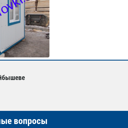
уйбышеве
емые вопросы