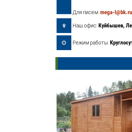
mega-l@bk.ru
Для писем:
Куйбышев, Ле
Наш офис:
Круглосу
Режим работы: