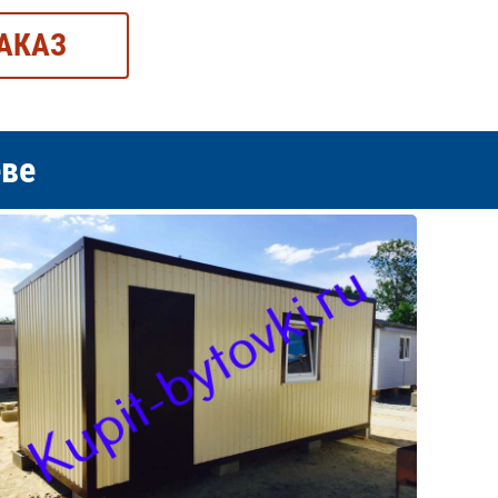
АКАЗ
еве